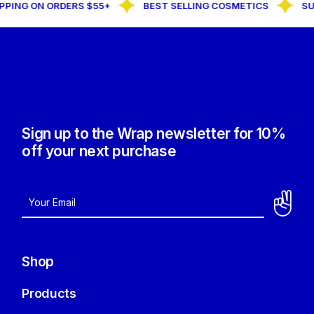
G ON ORDERS $55+
BEST SELLING COSMETICS
SUBSCR
Sign up to the Wrap newsletter for 10%
off your next purchase
Shop
Products