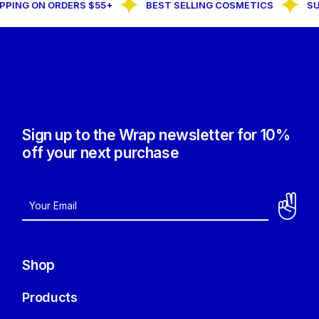
G ON ORDERS $55+
BEST SELLING COSMETICS
SUBSCR
Sign up to the Wrap newsletter for 10%
off your next purchase
Shop
Products